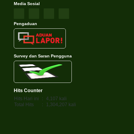
Media Sosial
Pengaduan
Survey dan Saran Pengguna
Hits Counter
Hits Hari ini
:
4,107 kali
Total Hits
:
1,304,207 kali