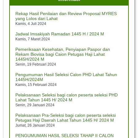
Jumat, 12 Juli 2024
Pj. Bupati Sambut Kedatangan Jemaah Haji Majalengka
Rekap Hasil Penilaian dan Review Proposal MYRES
Jumat, 12 Juli 2024
yang Lolos dari Lahat
Kamis, 4 Juli 2024
Kontingen Lahat Siap Berlaga pada Utsawa
Dharmagita Nasional XV
Jadwal Imsakiyah Ramadan 1445 H / 2024 M
Rabu, 10 Juli 2024
Kamis, 7 Maret 2024
Pemeriksaan Kesehatan, Penyiapan Paspor dan
Menag Buka Utsawa Dharmagita Nasional XV
Rekam Biovisa bagi Caion Petugas Haji Lahat
Rabu, 10 Juli 2024
1445H/2024 M
Senin, 19 Februari 2024
Pengumuman Hasil Seleksi Calon PHD Lahat Tahun
1445H/2024M
Kamis, 15 Februari 2024
Pelaksanaan Seleksi bagi calon peserta seleksi PHD
Lahat Tahun 1445 H/ 2024 M
Senin, 29 Januari 2024
Pelaksanaan Pra-Seleksi bagi calon peserta seleksi
Petugas Haji Daerah Lahat Tahun 1445 H/ 2024 M
Jumat, 26 Januari 2024
PENGUMUMAN HASIL SELEKSI TAHAP II CALON